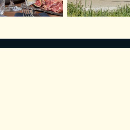
TIEL
SAVOIR-FAIRE
MENT
CONTACT
er
 EDONIST
PARIS 1