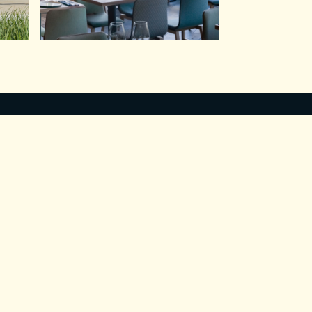
ABONNEZ-VOUS À NOTRE NEWSLETTER
Pour plus d'informations,
vous pouvez consulter notre
politique de confidentialité
.
Mentions légales & Politique de confidentialité
Conditions générales de vente